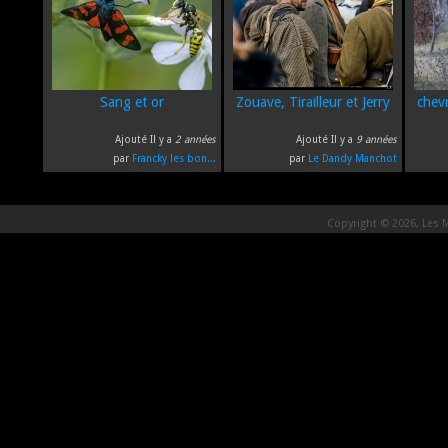
Sang et or
Zouave, Tirailleur et Jerry
chev
Ajouté Il y a
2 années
Ajouté Il y a
9 années
par
Francky les bon...
par
Le Dandy Manchot
Copyright © 2026, Les