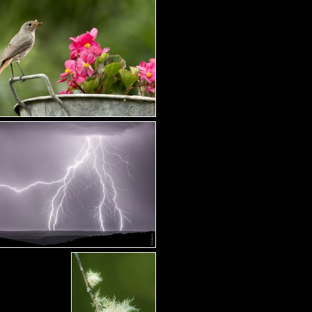
Francky les bon...
Francky les bon...