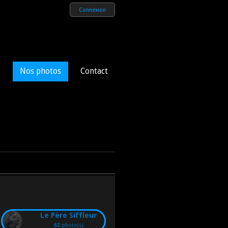
Connexion
s
Nos photos
Contact
Le Père Siffleur
62
photo(s)