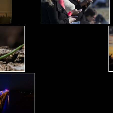
Francky les bon...
..