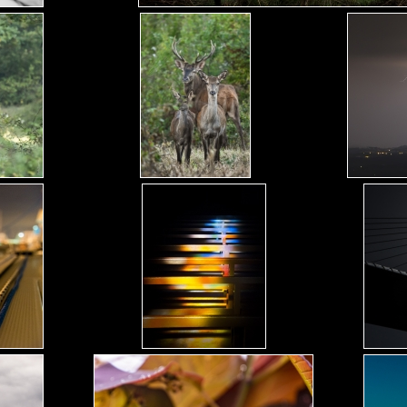
Francky les bon...
Persyl