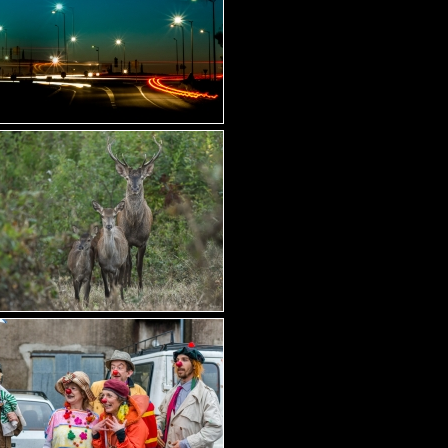
Le Père Siffleur
Francky les bon...
Le Dandy Manchot