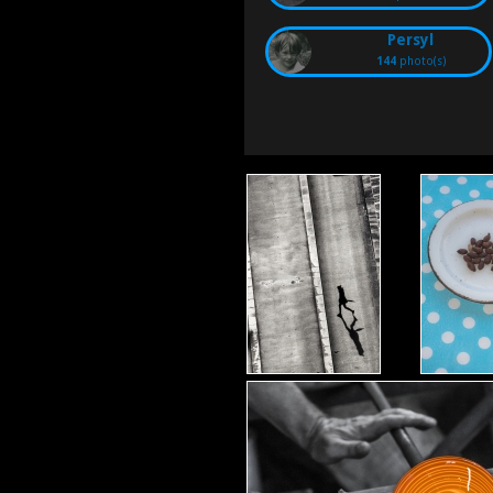
Persyl
144
photo(s)
Francky les bon...
ZA