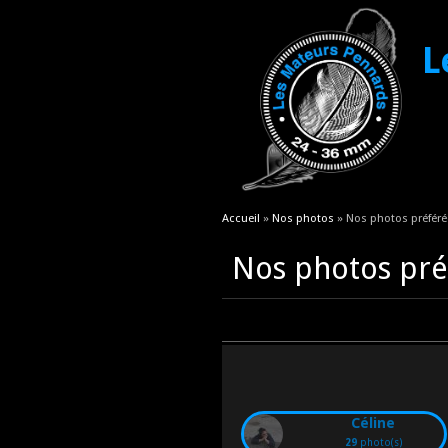
L
Vous êtes ici
Accueil
»
Nos photos
» Nos photos préféré
Nos photos pré
Céline
29
photo(s)