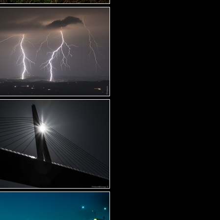
Francky les bon...
Francky les bon...