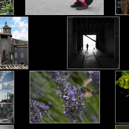
Francky les bon...
ZAZA81