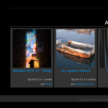
A
Semaine 2019-15 - Persyl
Les copains d'abord
Ajouté Il y a
7 années
Ajouté Il y a
6 années
par
Persyl
par
Francky les bon...
Copyright © 2026, Les