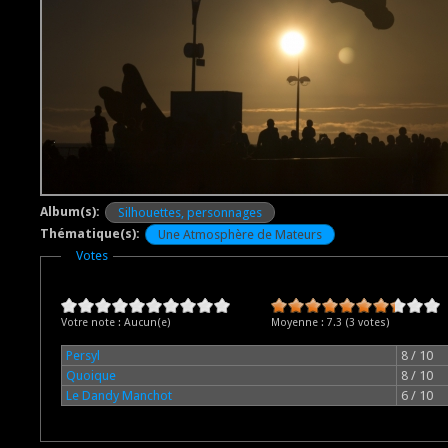
Album(s):
Silhouettes, personnages
Thématique(s):
Une Atmosphère de Mateurs
Masquer
Votes
Votre note :
Aucun(e)
Moyenne :
7.3
(
3
votes)
Persyl
8 / 10
Quoique
8 / 10
Le Dandy Manchot
6 / 10