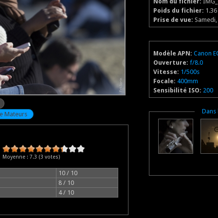
Nom du fichier:
IMG_
Poids du fichier:
1.3
Prise de vue:
Samedi, 
Modèle APN:
Canon E
Ouverture:
f/8.0
Vitesse:
1/500s
Focale:
400mm
Sensibilité ISO:
200
Masq
Dans 
e Mateurs
Moyenne :
7.3
(
3
votes)
10 / 10
8 / 10
4 / 10