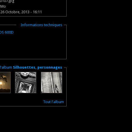
0107.jpg
6 Mo
26 Octobre, 2013 - 16:11
Masquer
Informations techniques
OS 600D
uer
l'album
Silhouettes, personnages
Tout l'album