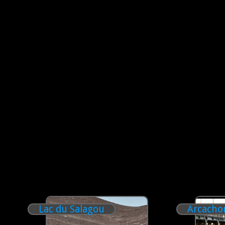
Lac du Salagou
Arcachon