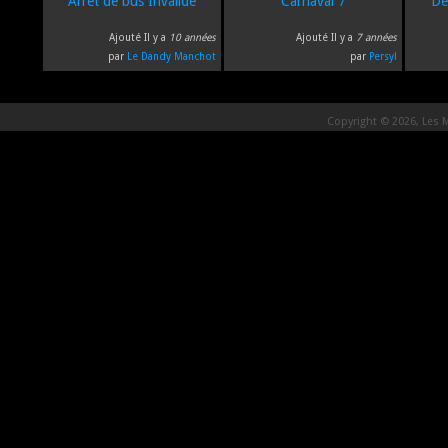
Arrêt de bus Invalide
Carnaval 7
Dé
Ajouté Il y a
10 années
Ajouté Il y a
7 années
par
Le Dandy Manchot
par
Persyl
Copyright © 2026, Les