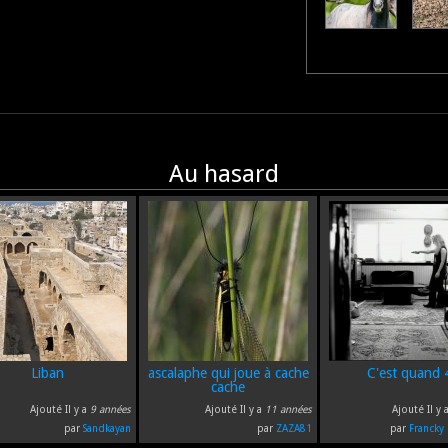
Au hasard
Liban
ascalaphe qui joue à cache
C'est quand 
cache
Ajouté Il y a
9 années
Ajouté Il y a
11 années
Ajouté Il y 
par
Sandkayan
par
ZAZA81
par
Francky 