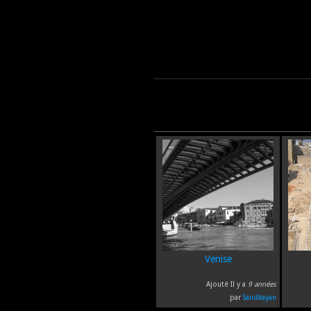
Venise
Ajouté Il y a
9 années
par
Sandkayan