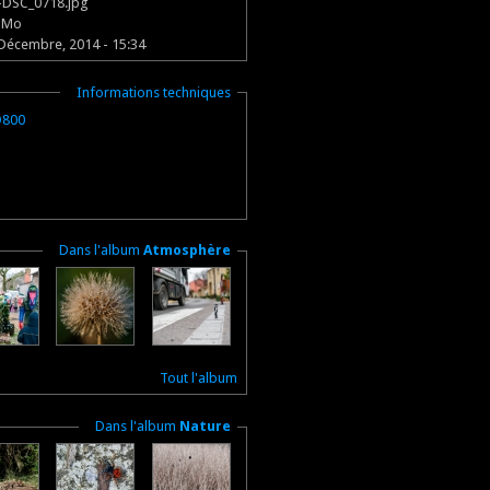
-DSC_0718.jpg
3 Mo
 Décembre, 2014 - 15:34
Masquer
Informations techniques
D800
Masquer
Dans l'album
Atmosphère
Tout l'album
Masquer
Dans l'album
Nature