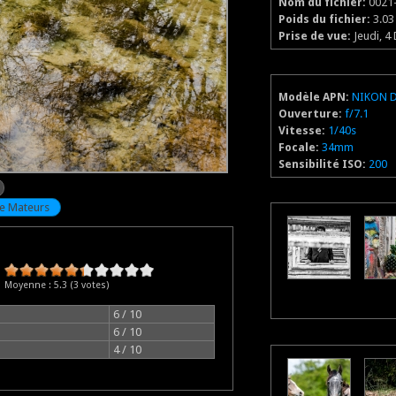
Nom du fichier:
0021
Poids du fichier:
3.0
Prise de vue:
Jeudi, 4
Modèle APN:
NIKON 
Ouverture:
f/7.1
Vitesse:
1/40s
Focale:
34mm
Sensibilité ISO:
200
e Mateurs
Moyenne :
5.3
(
3
votes)
6 / 10
6 / 10
4 / 10