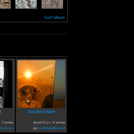
Tout l'album
4
Douche Solaire
a
7 années
Ajouté Il y a
10 années
les bon...
par
Le Dandy Manchot