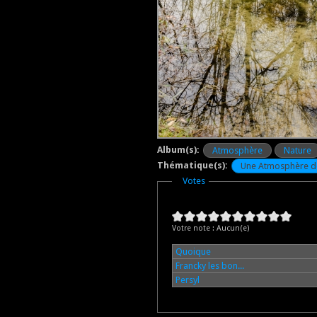
Album(s):
Atmosphère
Nature
Thématique(s):
Une Atmosphère d
Masquer
Votes
Votre note :
Aucun(e)
Quoique
Francky les bon...
Persyl