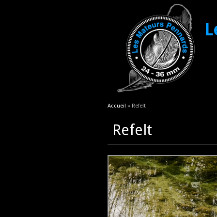
L
Vous êtes ici
Accueil
» Refelt
Refelt