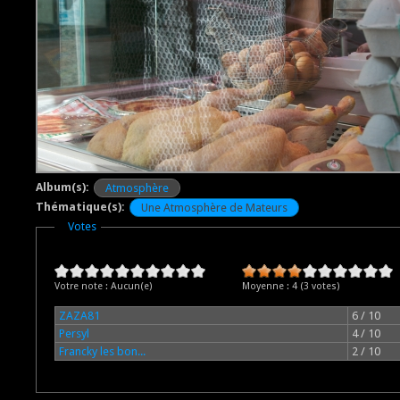
Album(s):
Atmosphère
Thématique(s):
Une Atmosphère de Mateurs
Masquer
Votes
Votre note :
Aucun(e)
Moyenne :
4
(
3
votes)
ZAZA81
6 / 10
Persyl
4 / 10
Francky les bon...
2 / 10