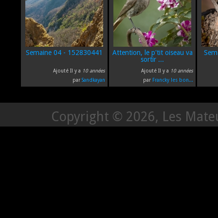
Semaine 04 - 152830441
Attention, le p'tit oiseau va
Sema
sortir ...
Ajouté Il y a
10 années
Ajouté Il y a
10 années
par
Sandkayan
par
Francky les bon...
Copyright © 2026, Les Mate