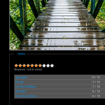
Masquer
Votes
Moyenne :
6.8
(
5
votes)
Quoique
8 / 10
Persyl
7 / 10
Le Père Siffleur
7 / 10
ZAZA81
6 / 10
Francky les bon...
6 / 10