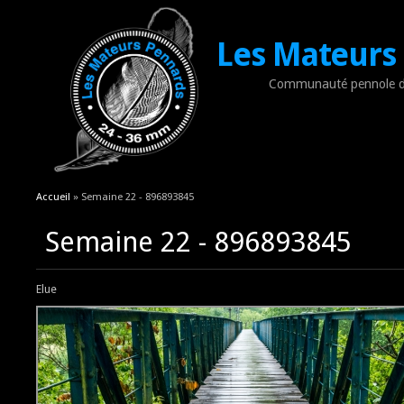
Les Mateurs
Communauté pennole d
Vous êtes ici
Accueil
» Semaine 22 - 896893845
Semaine 22 - 896893845
Elue