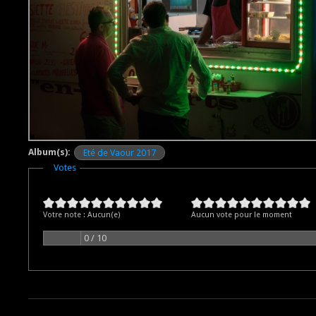
Album(s):
Eté de Vaour 2017
Masquer
Votes
Votre note :
Aucun(e)
Aucun vote pour le moment
0 / 10