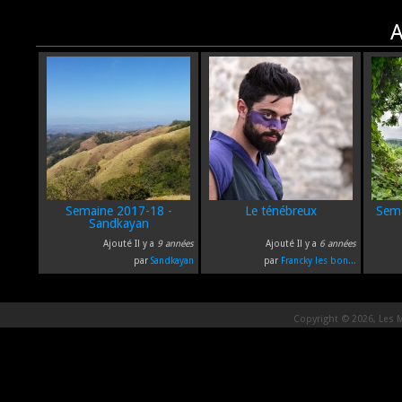
A
Semaine 2017-18 -
Le ténébreux
Sema
Sandkayan
Ajouté Il y a
9 années
Ajouté Il y a
6 années
par
Sandkayan
par
Francky les bon...
Copyright © 2026, Les