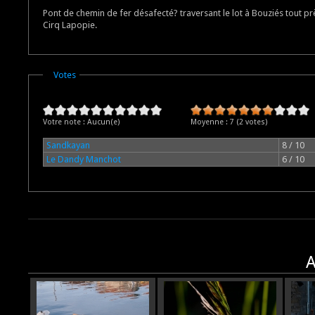
Pont de chemin de fer désafecté? traversant le lot à Bouziés tout pr
Cirq Lapopie.
Masquer
Votes
Votre note :
Aucun(e)
Moyenne :
7
(
2
votes)
Sandkayan
8 / 10
Le Dandy Manchot
6 / 10
A