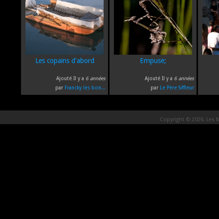
Les copains d'abord
Empuse;
Ajouté Il y a
6 années
Ajouté Il y a
6 années
par
Francky les bon...
par
Le Père Siffleur
Copyright © 2026, Les