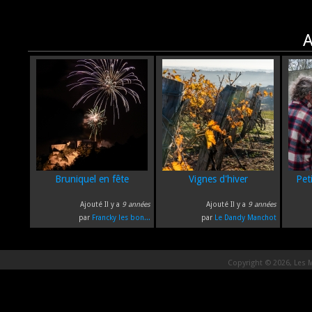
A
Bruniquel en fête
Vignes d'hiver
Pet
Ajouté Il y a
9 années
Ajouté Il y a
9 années
par
Francky les bon...
par
Le Dandy Manchot
Copyright © 2026, Les