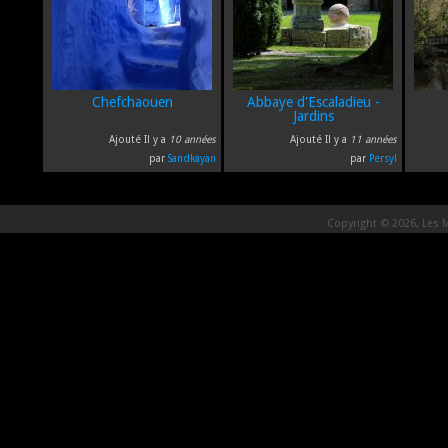
Chefchaouen
Abbaye d'Escaladieu -
Jardins
Ajouté Il y a
10 années
Ajouté Il y a
11 années
par
Sandkayan
par
Persyl
Copyright © 2026, Les