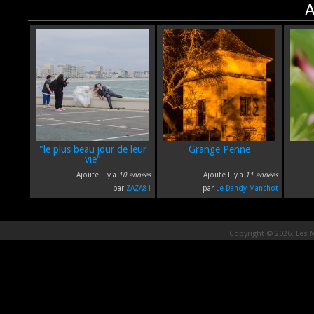
A
"le plus beau jour de leur
Grange Penne
vie"
Ajouté Il y a
10 années
Ajouté Il y a
11 années
par
ZAZA81
par
Le Dandy Manchot
Copyright © 2026, Les