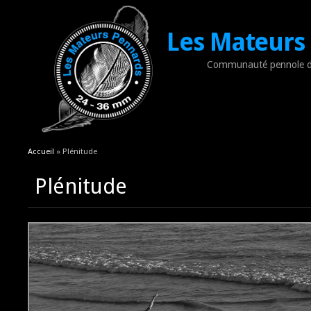
Les Mateurs
Communauté pennole d
Vous êtes ici
Accueil
» Plénitude
Plénitude