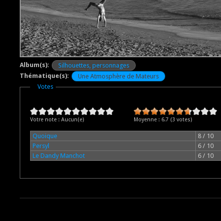
Album(s):
Silhouettes, personnages
Thématique(s):
Une Atmosphère de Mateurs
Masquer
Votes
Votre note :
Aucun(e)
Moyenne :
6.7
(
3
votes)
Quoique
8 / 10
Persyl
6 / 10
Le Dandy Manchot
6 / 10