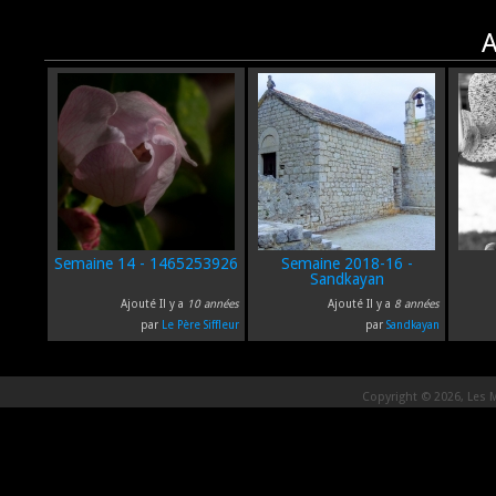
A
Semaine 14 - 1465253926
Semaine 2018-16 -
Sandkayan
Ajouté Il y a
10 années
Ajouté Il y a
8 années
par
Le Père Siffleur
par
Sandkayan
Copyright © 2026, Les