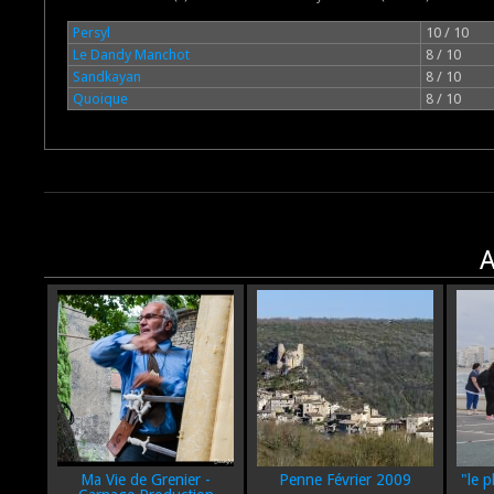
Persyl
10 / 10
Le Dandy Manchot
8 / 10
Sandkayan
8 / 10
Quoique
8 / 10
A
Ma Vie de Grenier -
Penne Février 2009
"le p