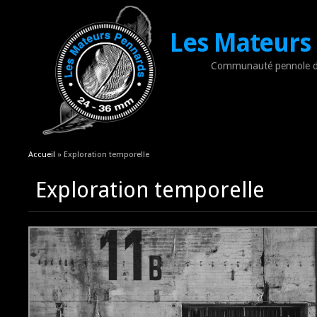
Les Mateurs
Communauté pennole d
Vous êtes ici
Accueil
» Exploration temporelle
Exploration temporelle