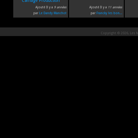
Carnage Production
Ajouté Il y a
9 années
Ajouté Il y a
11 années
par
Le Dandy Manchot
par
Francky les bon...
Copyright © 2026, Les