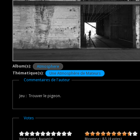
Album(s):
Atmosphere
Thématique(s):
Une Atmosphère de Mateurs
Masquer
Commentaires de l'auteur
Jeu : Trouver le pigeon.
Masquer
Votes
Votre note :
Aucun(e)
Moyenne :
8.5
(
4
votes)