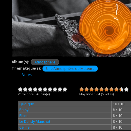
Album(s):
Atmosphere
Thématique(s):
Une Atmosphère de Mateurs
Masquer
Votes
Votre note :
Aucun(e)
Moyenne :
8.4
(
5
votes)
Quoique
10 / 10
Persyl
8 / 10
Phine
8 / 10
Le Dandy Manchot
8 / 10
Céline
8 / 10