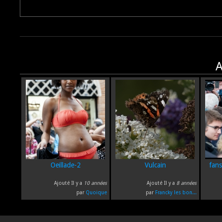
A
Oeillade-2
Vulcain
fans
Ajouté Il y a
10 années
Ajouté Il y a
8 années
par
Quoique
par
Francky les bon...