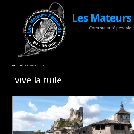
Les Mateurs
Communauté pennole d
Vous êtes ici
Accueil
» vive la tuile
vive la tuile