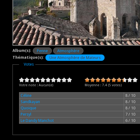
Album(s):
Penne
Atmosphère
Thématique(s):
Une Atmosphère de Mateurs
Masquer
Votes
Votre note :
Aucun(e)
Moyenne :
7.4
(
5
votes)
Céline
8 / 10
Sandkayan
8 / 10
Quoique
8 / 10
Persyl
7 / 10
Le Dandy Manchot
6 / 10