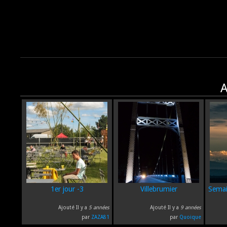
A
1er jour -3
Villebrumier
Semai
Ajouté Il y a
5 années
Ajouté Il y a
9 années
par
ZAZA81
par
Quoique