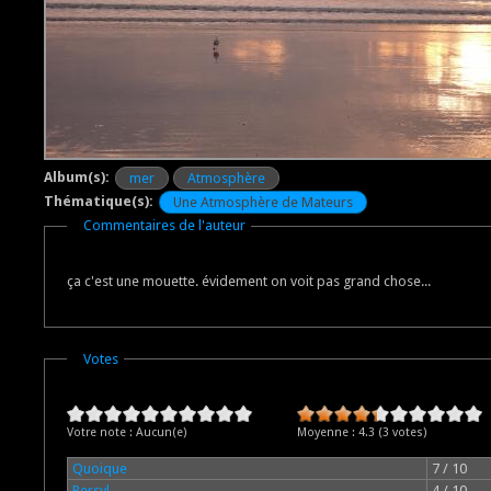
Album(s):
mer
Atmosphère
Thématique(s):
Une Atmosphère de Mateurs
Masquer
Commentaires de l'auteur
ça c'est une mouette. évidement on voit pas grand chose...
Masquer
Votes
Votre note :
Aucun(e)
Moyenne :
4.3
(
3
votes)
Quoique
7 / 10
Persyl
4 / 10