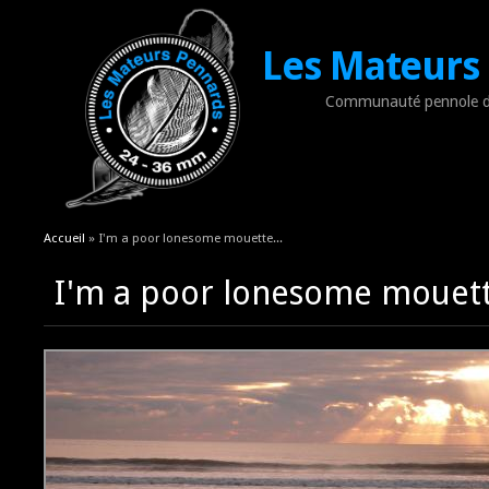
Les Mateurs
Communauté pennole d
Vous êtes ici
Accueil
» I'm a poor lonesome mouette...
I'm a poor lonesome mouett