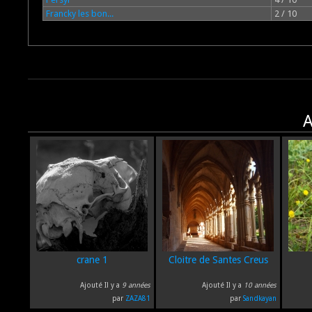
Francky les bon...
2 / 10
A
crane 1
Cloitre de Santes Creus
Ajouté Il y a
9 années
Ajouté Il y a
10 années
par
ZAZA81
par
Sandkayan