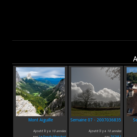
A
Mont Aiguille
Semaine 07 - 2007036835
S
Ajouté Il y a
10 années
Ajouté Il y a
10 années
par
Le Dandy Manchot
par
ZAZA81