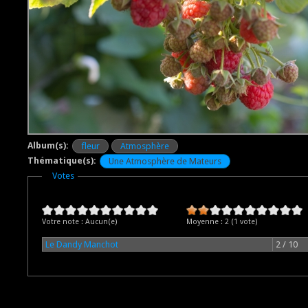
Album(s):
fleur
Atmosphère
Thématique(s):
Une Atmosphère de Mateurs
Masquer
Votes
Votre note :
Aucun(e)
Moyenne :
2
(
1
vote)
Le Dandy Manchot
2 / 10