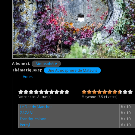
Album(s):
Atmosphère
Thématique(s):
Une Atmosphère de Mateurs
Masquer
Votes
Votre note :
Aucun(e)
Moyenne :
7.5
(
4
votes)
Le Dandy Manchot
8 / 10
ZAZA81
8 / 10
Francky les bon...
8 / 10
Persyl
6 / 10