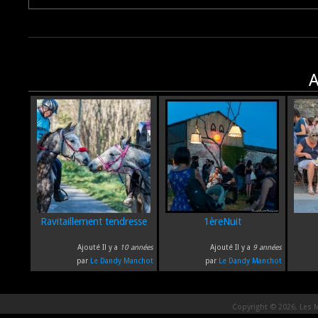
A
Ravitaillement tendresse
1èreNuit
Ajouté Il y a
10 années
Ajouté Il y a
9 années
par
Le Dandy Manchot
par
Le Dandy Manchot
Copyright © 2026, Les