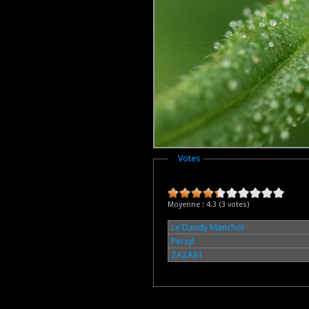
Masquer
Votes
Moyenne :
4.3
(
3
votes)
Le Dandy Manchot
Persyl
ZAZA81