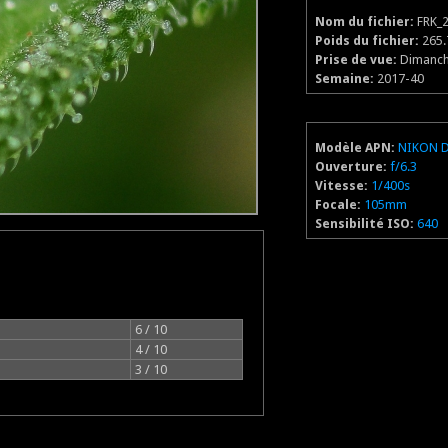
Nom du fichier:
FRK_2
Poids du fichier:
265.
Prise de vue:
Dimanche
Semaine:
2017-40
Modèle APN:
NIKON 
Ouverture:
f/6.3
Vitesse:
1/400s
Focale:
105mm
Sensibilité ISO:
640
6 / 10
4 / 10
3 / 10