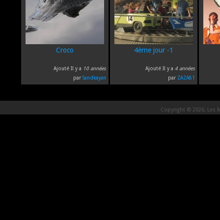
Croco
4ème jour -1
Ajouté Il y a
10 années
Ajouté Il y a
4 années
par
Sandkayan
par
ZAZA81
Copyright © 2026, Les