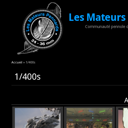
Les Mateurs
Communauté pennole d
Vous êtes ici
Accueil
» 1/400s
1/400s
A