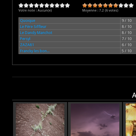
Votre note :
Aucun(e)
Moyenne :
7.2
(
6
votes)
Quoique
9 / 10
Le Père Siffleur
8 / 10
Le Dandy Manchot
8 / 10
Persyl
7 / 10
ZAZA81
6 / 10
Francky les bon...
5 / 10
A