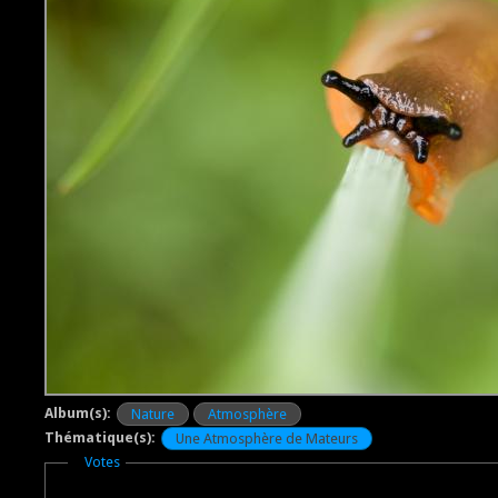
Album(s):
Nature
Atmosphère
Thématique(s):
Une Atmosphère de Mateurs
Masquer
Votes