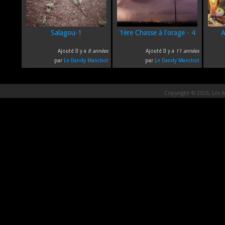
Salagou-1
1ère Chasse à l'orage - 4
A
Ajouté Il y a
8 années
Ajouté Il y a
11 années
par
Le Dandy Manchot
par
Le Dandy Manchot
Copyright © 2026, Les