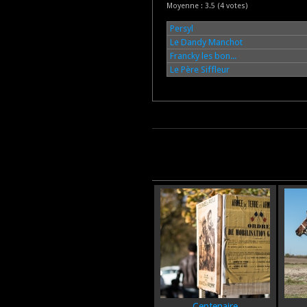
Moyenne :
3.5
(
4
votes)
Persyl
Le Dandy Manchot
Francky les bon...
Le Père Siffleur
Centenaire