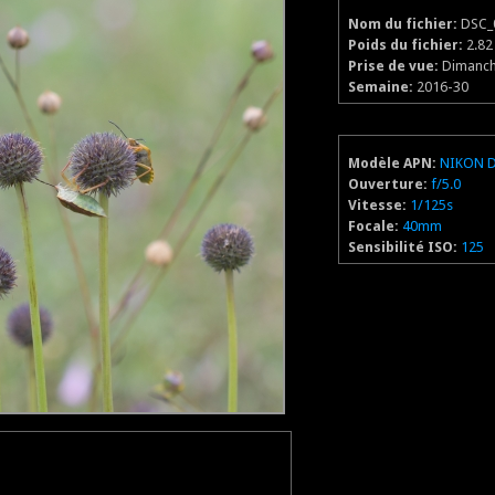
Nom du fichier:
DSC_
Poids du fichier:
2.8
Prise de vue:
Dimanche
Semaine:
2016-30
Modèle APN:
NIKON 
Ouverture:
f/5.0
Vitesse:
1/125s
Focale:
40mm
Sensibilité ISO:
125