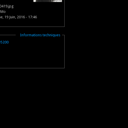
0419.jpg
2 Mo
, 19 Juin, 2016 - 17:46
Masquer
Informations techniques
D5200