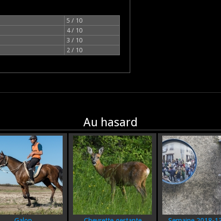
5 / 10
4 / 10
3 / 10
2 / 10
Au hasard
Galop
Chevrette gestante
Semaine 2018-13