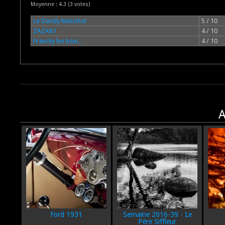
Moyenne :
4.3
(
3
votes)
Le Dandy Manchot
5 / 10
ZAZA81
4 / 10
Francky les bon...
4 / 10
A
Ford 1931
Semaine 2016-39 - Le
Père Siffleur