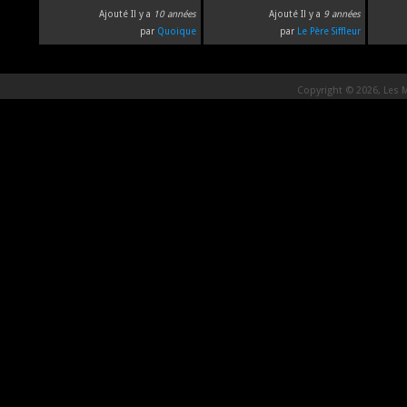
Ajouté Il y a
10 années
Ajouté Il y a
9 années
par
Quoique
par
Le Père Siffleur
Copyright © 2026, Les