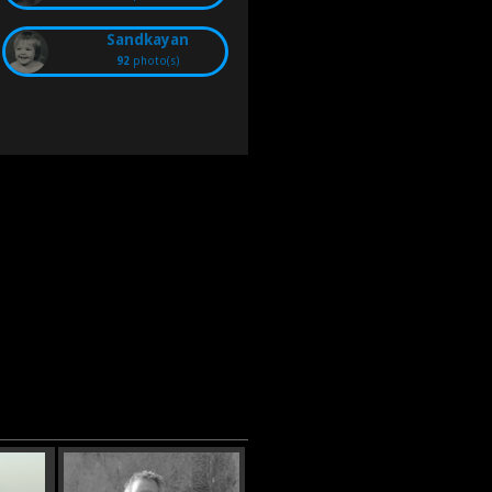
Sandkayan
92
photo(s)