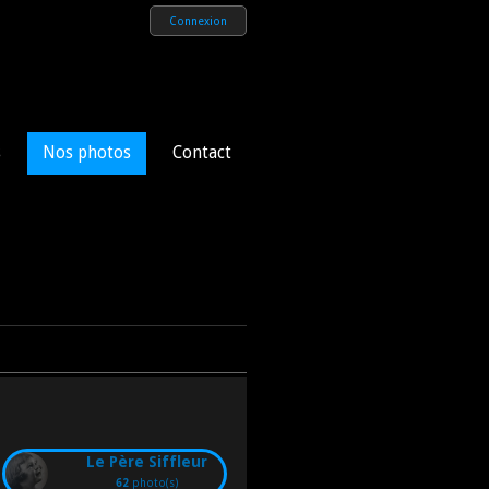
Connexion
s
Nos photos
Contact
Le Père Siffleur
62
photo(s)