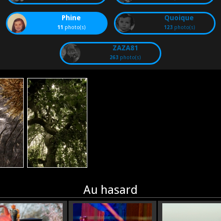
Phine
Quoique
11
photo(s)
123
photo(s)
ZAZA81
263
photo(s)
Phine
Au hasard