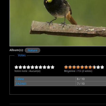
Album(s):
Nature
Masquer
Votes
Votre note :
Aucun(e)
Moyenne :
7.5
(
2
votes)
Céline
8 / 10
ZAZA81
7 / 10