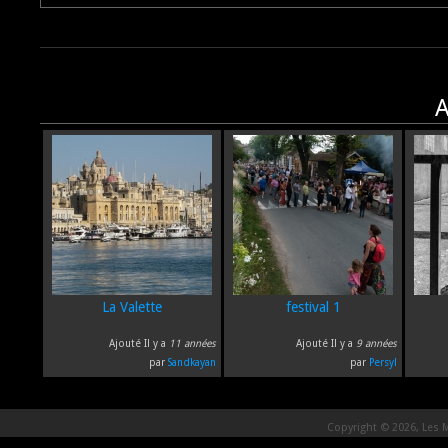
A
La Valette
festival 1
Ajouté Il y a
11 années
Ajouté Il y a
9 années
par
Sandkayan
par
Persyl
Copyright © 2026, Les