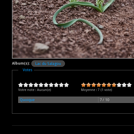
Album(s):
Lac du Salagou
Masquer
Votes
Votre note :
Aucun(e)
Moyenne :
7
(
1
vote)
Quoique
7 / 10