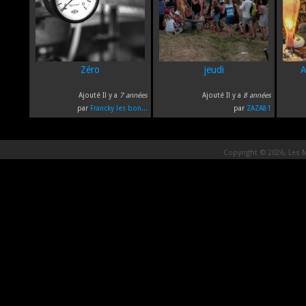
Zéro
jeudi
A
Ajouté Il y a
7 années
Ajouté Il y a
8 années
par
Francky les bon...
par
ZAZA81
Copyright © 2026, Les