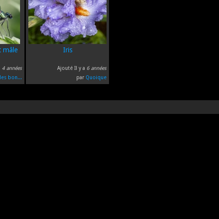
t mâle
Iris
a
4 années
Ajouté Il y a
6 années
les bon...
par
Quoique