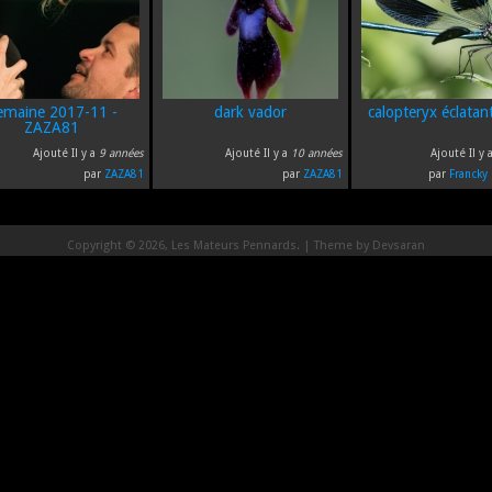
emaine 2017-11 -
dark vador
calopteryx éclatan
ZAZA81
Ajouté Il y a
9 années
Ajouté Il y a
10 années
Ajouté Il y 
par
ZAZA81
par
ZAZA81
par
Francky 
Copyright © 2026, Les Mateurs Pennards. | Theme by
Devsaran