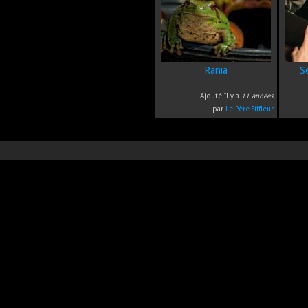
Rania
S
Ajouté Il y a
11 années
par
Le Père Siffleur