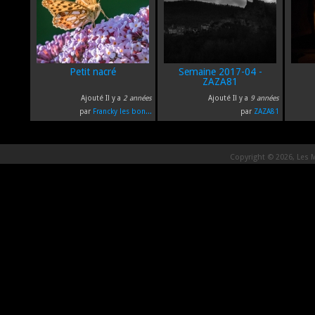
Petit nacré
Semaine 2017-04 -
ZAZA81
Ajouté Il y a
2 années
Ajouté Il y a
9 années
par
Francky les bon...
par
ZAZA81
Copyright © 2026, Les