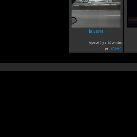
la Seine
Ajouté Il y a
10 années
par
ZAZA81