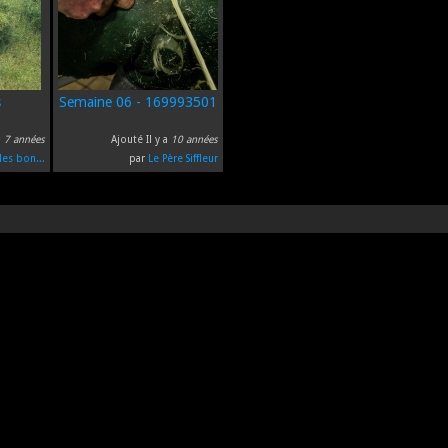
s
Semaine 06 - 169993501
a
7 années
Ajouté Il y a
10 années
les bon...
par
Le Père Siffleur