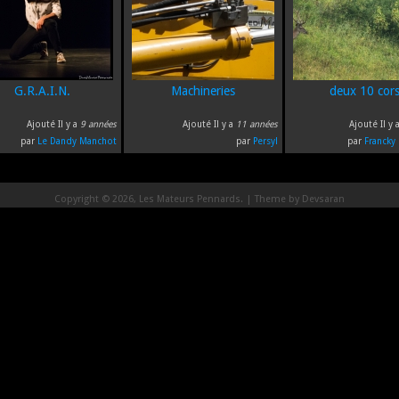
G.R.A.I.N.
Machineries
deux 10 cor
Ajouté Il y a
9 années
Ajouté Il y a
11 années
Ajouté Il y 
par
Le Dandy Manchot
par
Persyl
par
Francky 
Copyright © 2026, Les Mateurs Pennards. | Theme by
Devsaran