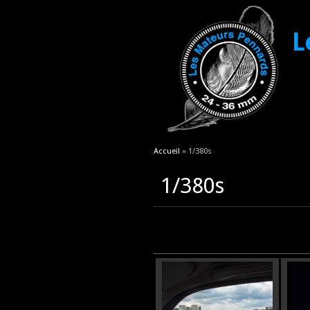
L
Vous êtes ici
Accueil
» 1/380s
1/380s