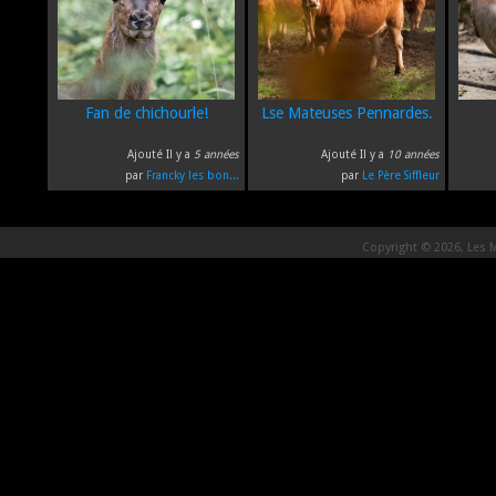
Fan de chichourle!
Lse Mateuses Pennardes.
Ajouté Il y a
5 années
Ajouté Il y a
10 années
par
Francky les bon...
par
Le Père Siffleur
Copyright © 2026, Les