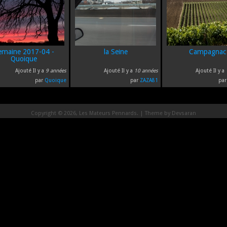
emaine 2017-04 -
la Seine
Campagnac
Quoique
Ajouté Il y a
9 années
Ajouté Il y a
10 années
Ajouté Il y a
par
Quoique
par
ZAZA81
pa
Copyright © 2026, Les Mateurs Pennards. | Theme by
Devsaran