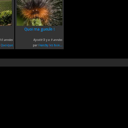
Quoi ma gueule !
10 années
Ajouté Il y a
9 années
r
Quoique
par
Francky les bon...