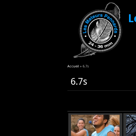
L
Vous êtes ici
Accueil
» 6.7s
6.7s