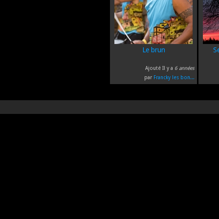
Le brun
S
Ajouté Il y a
6 années
par
Francky les bon...