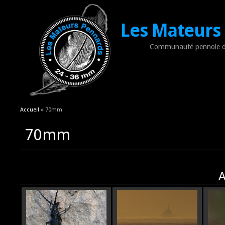
Les Mateurs
Communauté pennole d
Vous êtes ici
Accueil
» 70mm
70mm
A