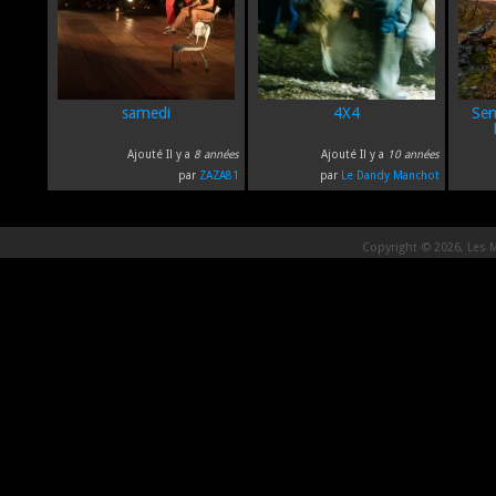
samedi
4X4
Sem
Ajouté Il y a
8 années
Ajouté Il y a
10 années
par
ZAZA81
par
Le Dandy Manchot
Copyright © 2026, Les