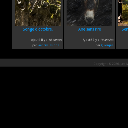
Songe d'octobre.
Ane sans rire
Sem
Ajouté Il y a
10 années
Ajouté Il y a
10 années
par
Francky les bon...
par
Quoique
Copyright © 2026, Les