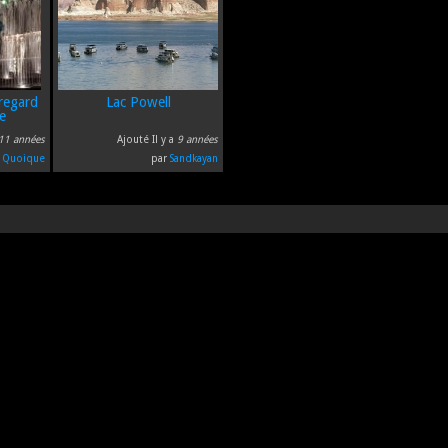
 regard
Lac Powell
e
11 années
Ajouté Il y a
9 années
r
Quoique
par
Sandkayan