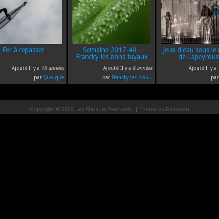
Fer à repasser
Semaine 2017-40 -
Jeux d'eau sous le
Francky les bons tuyaux
de Lapeyrous
Ajouté Il y a
10 années
Ajouté Il y a
8 années
Ajouté Il y a
par
Quoique
par
Francky les bon...
pa
Copyright © 2026, Les Mateurs Pennards. | Theme by
Devsaran