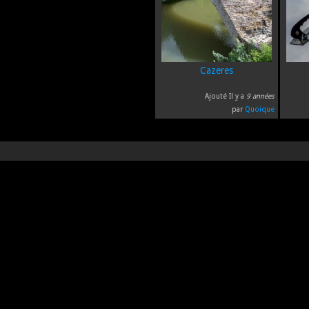
Cazeres
Ajouté Il y a
9 années
par
Quoique