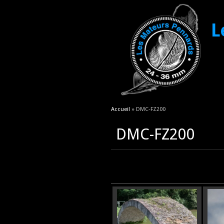
L
Vous êtes ici
Accueil
» DMC-FZ200
DMC-FZ200