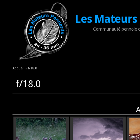
Les Mateurs
Communauté pennole d
Vous êtes ici
Accueil
» f/18.0
f/18.0
A