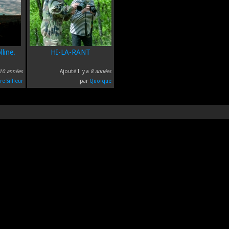
line.
HI-LA-RANT
10 années
Ajouté Il y a
8 années
re Siffleur
par
Quoique