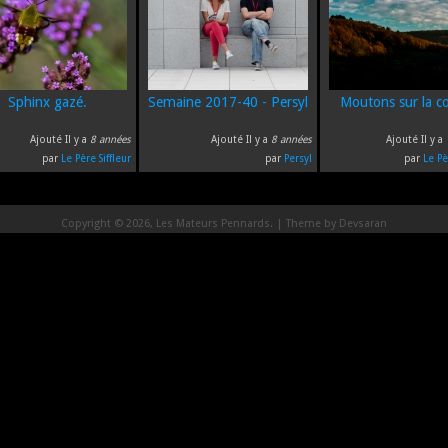
Sphinx gazé.
Semaine 2017-40 - Persyl
Moutons sur la col
Ajouté Il y a
8 années
Ajouté Il y a
8 années
Ajouté Il y a
par
Le Père Siffleur
par
Persyl
par
Le Pè
Copyright © 2026, Les Mateurs Pennards. | Theme by
Devsaran