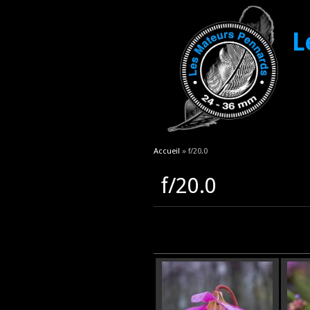
L
Vous êtes ici
Accueil
» f/20.0
f/20.0