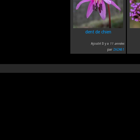
dent de chien
Ajouté Il y a
11 années
par
ZAZA81