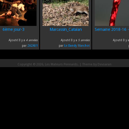
6ème jour-3
Marcassin_Catalan
Semaine 2018-16 -
Ajouté Il y a
4 années
Ajouté Il y a
5 années
Ajouté Il y 
par
ZAZA81
par
Le Dandy Manchot
Copyright © 2026, Les Mateurs Pennards. | Theme by
Devsaran