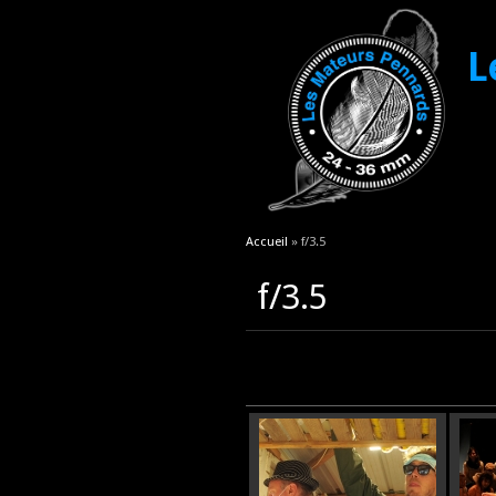
L
Vous êtes ici
Accueil
» f/3.5
f/3.5