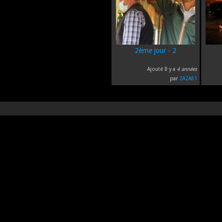
2ème jour - 2
Ajouté Il y a
4 années
par
ZAZA81