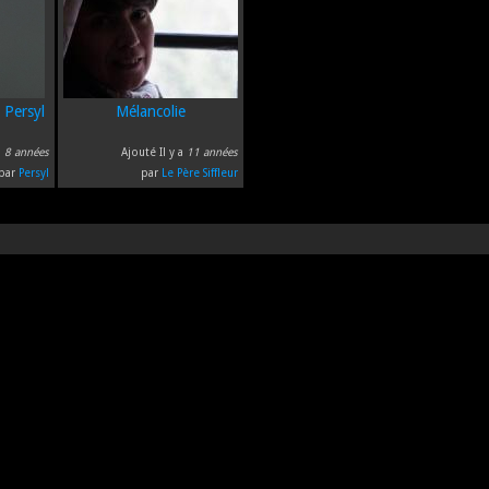
 Persyl
Mélancolie
a
8 années
Ajouté Il y a
11 années
par
Persyl
par
Le Père Siffleur