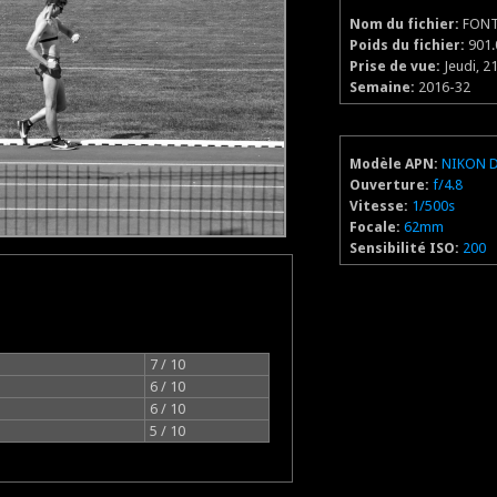
Nom du fichier:
FONT
Poids du fichier:
901.
Prise de vue:
Jeudi, 21
Semaine:
2016-32
Modèle APN:
NIKON 
Ouverture:
f/4.8
Vitesse:
1/500s
Focale:
62mm
Sensibilité ISO:
200
7 / 10
6 / 10
6 / 10
5 / 10