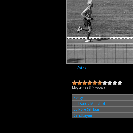
Masquer
Votes
Moyenne :
6
(
4
votes)
Persyl
Le Dandy Manchot
Le Père Siffleur
Sandkayan