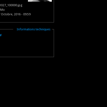
1027_100000.jpg
6 Mo
7 Octobre, 2016 - 09:59
Masquer
Informations techniques
0F