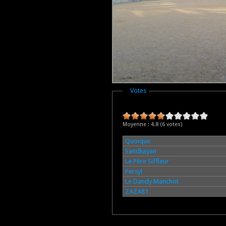
Masquer
Votes
Moyenne :
4.8
(
6
votes)
Quoique
Sandkayan
Le Père Siffleur
Persyl
Le Dandy Manchot
ZAZA81