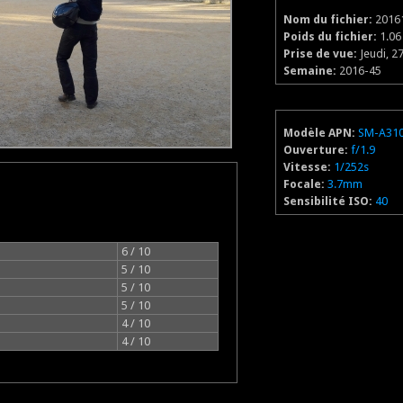
Nom du fichier:
2016
Poids du fichier:
1.0
Prise de vue:
Jeudi, 2
Semaine:
2016-45
Modèle APN:
SM-A31
Ouverture:
f/1.9
Vitesse:
1/252s
Focale:
3.7mm
Sensibilité ISO:
40
6 / 10
5 / 10
5 / 10
5 / 10
4 / 10
4 / 10