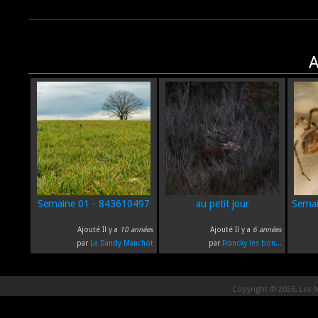
A
Semaine 01 - 843610497
au petit jour
Semai
Ajouté Il y a
10 années
Ajouté Il y a
6 années
par
Le Dandy Manchot
par
Francky les bon...
Copyright © 2026, Les