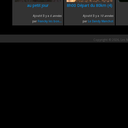
au petit jour
8h00 Départ du 80km (4)
Ajouté Il y a
6 années
Ajouté Il y a
10 années
par
Francky les bon...
par
Le Dandy Manchot
Copyright © 2026, Les