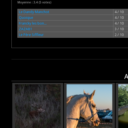
Moyenne :
3.4
(
5
votes)
Le Dandy Manchot
4 / 10
Quoique
4 / 10
Francky les bon...
4 / 10
ZAZA81
3 / 10
Le Père Siffleur
2 / 10
A