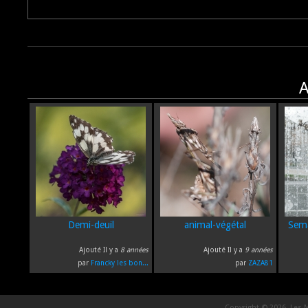
A
Demi-deuil
animal-végétal
Sema
Ajouté Il y a
8 années
Ajouté Il y a
9 années
par
Francky les bon...
par
ZAZA81
Copyright © 2026, Les