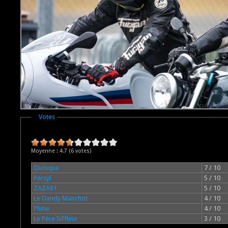
Masquer
Votes
Moyenne :
4.7
(
6
votes)
Quoique
7 / 10
Persyl
5 / 10
ZAZA81
5 / 10
Le Dandy Manchot
4 / 10
Phine
4 / 10
Le Père Siffleur
3 / 10