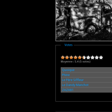
Masquer
Votes
Moyenne :
5.4
(
5
votes)
Quoique
Phine
Le Père Siffleur
Le Dandy Manchot
ZAZA81