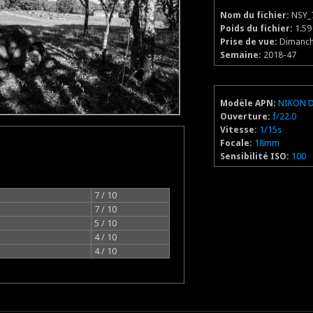
Nom du fichier:
NSY_
Poids du fichier:
1.5
Prise de vue:
Dimanch
Semaine:
2018-47
Modèle APN:
NIKON 
Ouverture:
f/22.0
Vitesse:
1/15s
Focale:
18mm
Sensibilité ISO:
100
7 / 10
7 / 10
5 / 10
4 / 10
4 / 10