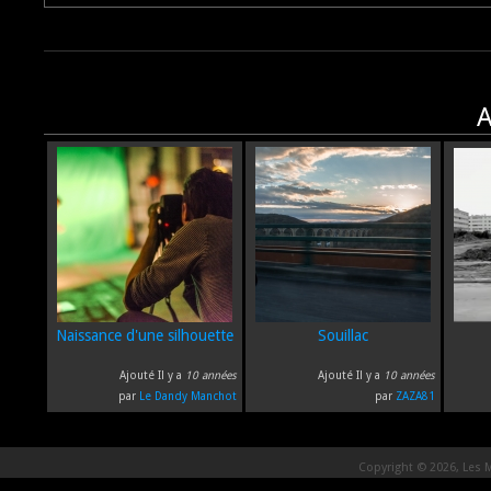
A
Naissance d'une silhouette
Souillac
Ajouté Il y a
10 années
Ajouté Il y a
10 années
par
Le Dandy Manchot
par
ZAZA81
Copyright © 2026, Les